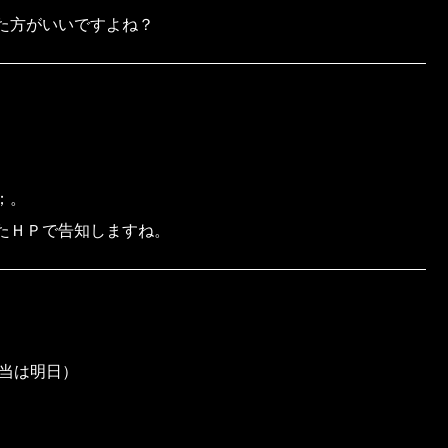
た方がいいですよね？
；。
ＨＰで告知しますね。
本当は明日）