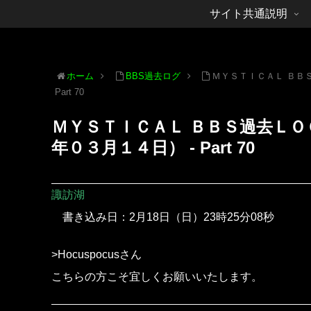
サイト共通説明
ホーム
BBS過去ログ
ＭＹＳＴＩＣＡＬ ＢＢ
Part 70
ＭＹＳＴＩＣＡＬ ＢＢＳ過去Ｌ
年０３月１４日） - Part 70
諏訪湖
書き込み日：2月18日（日）23時25分08秒
>Hocuspocusさん
こちらの方こそ宜しくお願いいたします。