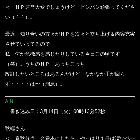
＜ ＨＰ運営大変でしょうけど、ビシバシ頑張ってくださ
い（＾＾）。
最近、知り合いの方々がＨＰを次々と立ち上げ＆内容充実
させていってるので
私、何か危機感を感じたりしている今日この頃です
（笑）。うちのＨＰ、あっちこっち
改訂したいところはあるんだけど、なかなか手が回ら
ず・・・・は〜（溜息）。
AIN
書き込み日：3月14日（火）00時13分52秒
秋端さん
＜ 春秋分点、２巻本にしたら、やっぱり１冊は凄いペー