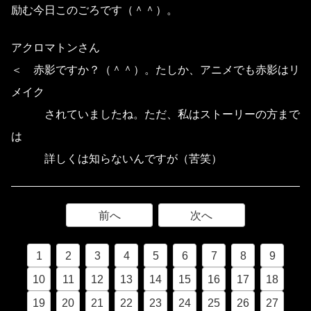
励む今日このごろです（＾＾）。
アクロマトンさん
＜ 赤影ですか？（＾＾）。たしか、アニメでも赤影はリ
メイク
されていましたね。ただ、私はストーリーの方まで
は
詳しくは知らないんですが（苦笑）
前へ
次へ
1
2
3
4
5
6
7
8
9
10
11
12
13
14
15
16
17
18
19
20
21
22
23
24
25
26
27