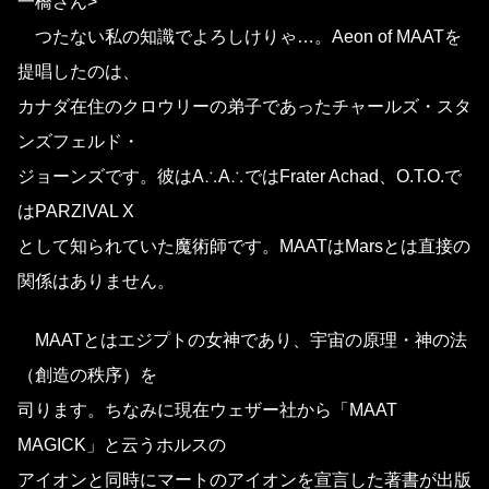
一橋さん>
つたない私の知識でよろしけりゃ…。Aeon of MAATを
提唱したのは、
カナダ在住のクロウリーの弟子であったチャールズ・スタ
ンズフェルド・
ジョーンズです。彼はA∴A∴ではFrater Achad、O.T.O.で
はPARZIVAL X
として知られていた魔術師です。MAATはMarsとは直接の
関係はありません。
MAATとはエジプトの女神であり、宇宙の原理・神の法
（創造の秩序）を
司ります。ちなみに現在ウェザー社から「MAAT
MAGICK」と云うホルスの
アイオンと同時にマートのアイオンを宣言した著書が出版