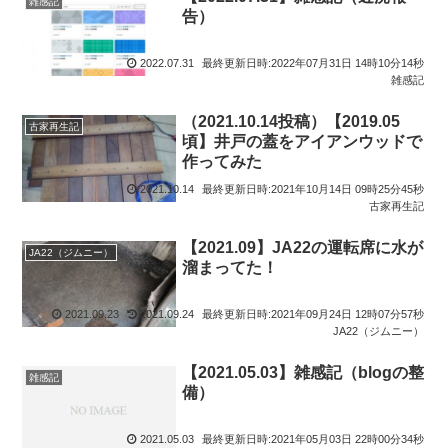
雑感記
告）
2022.07.31
最終更新日時:2022年07月31日 14時10分14秒
雑感記
（2021.10.14投稿）【2019.05
古家再生記
頃】井戸の蓋をアイアンウッドで
作ってみた
2021.10.14
最終更新日時:2021年10月14日 09時25分45秒
古家再生記
【2021.09】JA22の運転席に水が
JA22（ジムニー）
溜まってた！
2021.09.23
2021.09.24
最終更新日時:2021年09月24日 12時07分57秒
JA22（ジムニー）
【2021.05.03】雑感記（blogの整
雑感記
備）
2021.05.03
最終更新日時:2021年05月03日 22時00分34秒