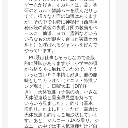
ゲームが好き。オカルトは、昔、学
研のオカルト雑誌ムーを読んだりし
てて、様々な方面の知識はあります
が、その中でも特に神秘行（西洋神
秘伝統の黄金の夜明け団の教義をベ
ースに、仙道、ヨガ、霊術などいろ
いろなものが混ざり合った実践オカ
ルト）と呼ばれるジャンルを好んで
やっています。
PC系は仕事もそっちなので全般
的に興味がありますが、小学生の頃
からＭＳＸに触れていたので、そう
いった古いＰＣ事情も好き。他の趣
味としてカラオケ（アニメ・特撮ソ
ング燃え）。日曜大工（DIY好
き）。天体観測（子供の頃、小さな
天体望遠鏡と星座早見盤を持って、
いろいろ見ました）。釣り（基本、
海釣り。たまに川）。ただ、最近は
天体観測も釣りもご無沙汰していま
す。あと、ジムニー（JA22乗り。ジ
ムニーの中では不人気車種だけど自