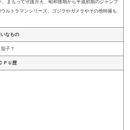
キ、まもって守護月天、昭和後期から平成初期のジャンプ
和ウルトラマンシリーズ、ゴジラやガメラやその他特撮も
嫌いなもの
。茄子？
ＣＰＵ歴