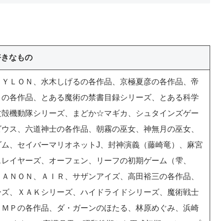
好きなもの
ＹＬＯＮ、水木しげるの各作品、京極夏彦の各作品、帝
Ｎの各作品、とある魔術の禁書目録シリーズ、とある科学
攻殻機動隊シリーズ、まどか☆マギカ、シュタインズゲー
ビウス、六道神士の各作品、朝霧の巫女、神無月の巫女、
ム、セイバーマリオネットJ、封神演義（藤崎竜）、麻宮
スレイヤーズ、オーフェン、リーフの初期ゲーム（雫、
ＫＡＮＯＮ、ＡＩＲ、サザンアイズ、高田裕三の各作品、
ーズ、ＸＡＫシリーズ、ハイドライドシリーズ、魔術戦士
ＡＭＰの各作品、ダ・ガーンのほたる、林原めぐみ、浜崎