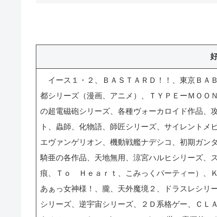
イース１・２、ＢＡＳＴＡＲＤ！！、東京ＢＡＢ
都シリーズ（漫画、アニメ）、ＴＹＰＥーＭＯＯ
の超電磁砲シリーズ、各種ヴォーカロイド作品、
ト、蟲師、化物語、師匠シリーズ、サイレントメ
エヴァンゲリオン、機動戦艦ナデシコ、初期ガンダ
騎亜の各作品、天地無用、涼宮ハルヒシリーズ、
痕、Ｔｏ Ｈｅａｒｔ、こみっくパーティー）、
あぁっ女神様！、朧、天外魔境２、ドラスレシリ
シリーズ、逆宇宙シリーズ、２Ｄ系格ゲー、ＣＬ