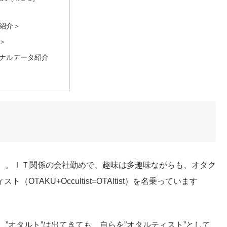
紹介＞
＞
ナルデータ紹介
）。ＩＴ関係の会社勤めで、趣味は多趣味ながらも、オタク
TAKU+Occultist=OTAltist）を名乗っています
、”オタルト”は出てきても、自らを”オタルティスト”として