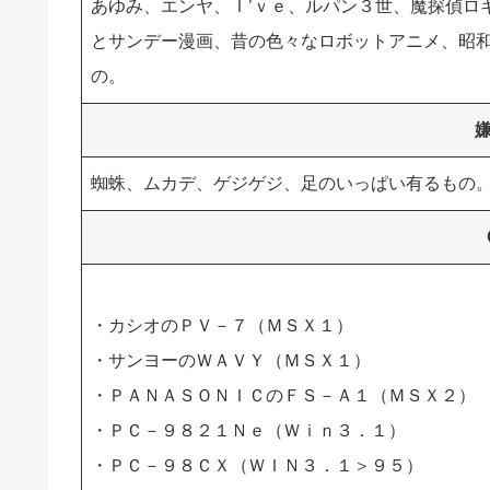
あゆみ、エンヤ、Ｉ’ｖｅ、ルパン３世、魔探偵ロ
とサンデー漫画、昔の色々なロボットアニメ、昭
の。
蜘蛛、ムカデ、ゲジゲジ、足のいっぱい有るもの
・カシオのＰＶ－７（ＭＳＸ１）
・サンヨーのＷＡＶＹ（ＭＳＸ１）
・ＰＡＮＡＳＯＮＩＣのＦＳ－Ａ１（ＭＳＸ２）
・ＰＣ－９８２１Ｎｅ（Ｗｉｎ３．１）
・ＰＣ－９８ＣＸ（ＷＩＮ３．１＞９５）