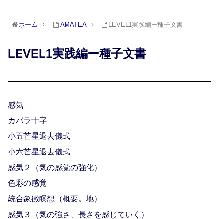
ホーム
AMATEA
LEVEL1実践編ー種子文書
LEVEL1実践編ー種子文書
感気
カバラ十字
小五芒星退去儀式
小六芒星退去儀式
感気２（気の感覚の強化）
色彩の感覚
統合象徴瞑想（概要。地）
感気３（気の強さ、長さを感じていく）